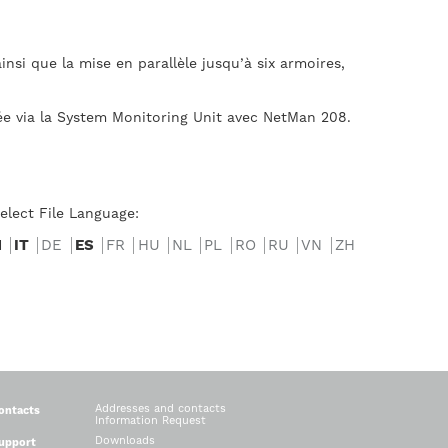
nsi que la mise en parallèle jusqu’à six armoires,
uée via la System Monitoring Unit avec NetMan 208.
elect File Language:
N
IT
DE
ES
FR
HU
NL
PL
RO
RU
VN
ZH
Addresses and contacts
ontacts
Information Request
Downloads
upport