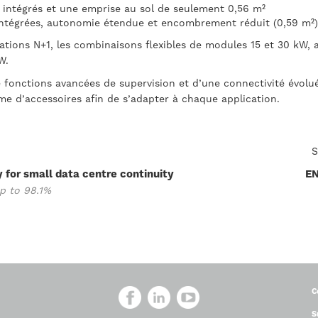
 intégrés et une emprise au sol de seulement 0,56 m²
intégrées, autonomie étendue et encombrement réduit (0,59 m²)
tions N+1, les combinaisons flexibles de modules 15 et 30 kW, ai
W.
e fonctions avancées de supervision et d’une connectivité évol
e d’accessoires afin de s’adapter à chaque application.
S
 for small data centre continuity
E
up to 98.1%
C
S